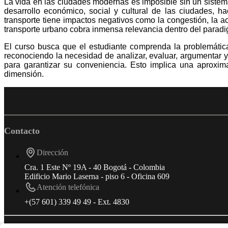
La vida en las ciudades modernas es imposible sin un sistema de
desarrollo económico, social y cultural de las ciudades, 
transporte tiene impactos negativos como la congestión, la 
transporte urbano cobra inmensa relevancia dentro del paradig
El curso busca que el estudiante comprenda la problemática
reconociendo la necesidad de analizar, evaluar, argumentar y
para garantizar su conveniencia. Esto implica una aproximac
dimensión.
Contacto
Dirección
Cra. 1 Este Nº 19A - 40 Bogotá - Colombia
Edificio Mario Laserna - piso 6 - Oficina 609
Atención telefónica
+(57 601) 339 49 49 - Ext. 4830