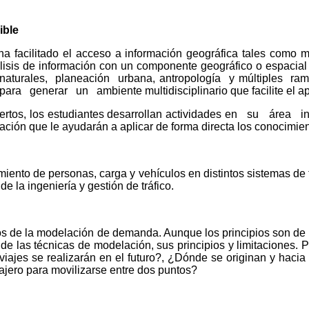
ible
ha facilitado el acceso a información geográfica tales como
álisis de información con un componente geográfico o espacia
turales, planeación urbana, antropología y múltiples ram
 generar un ambiente multidisciplinario que facilite el ap
biertos, los estudiantes desarrollan actividades en su áre
ón que le ayudarán a aplicar de forma directa los conocimient
miento de personas, carga y vehículos en distintos sistemas de t
e la ingeniería y gestión de tráfico.
os de la modelación de demanda. Aunque los principios son de ap
de las técnicas de modelación, sus principios y limitaciones. P
ajes se realizarán en el futuro?, ¿Dónde se originan y hacia
ajero para movilizarse entre dos puntos?