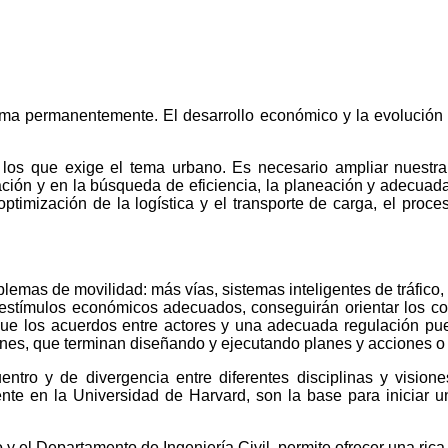
orma permanentemente. El desarrollo económico y la evolución 
 los que exige el tema urbano. Es necesario ampliar nuestra 
ción y en la búsqueda de eficiencia, la planeación y adecuada 
optimización de la logística y el transporte de carga, el proc
emas de movilidad: más vías, sistemas inteligentes de tráfico, 
 estímulos económicos adecuados, conseguirán orientar los c
n que los acuerdos entre actores y una adecuada regulación p
ones, que terminan diseñando y ejecutando planes y acciones o
ro y de divergencia entre diferentes disciplinas y visiones
nte en la Universidad de Harvard, son la base para iniciar u
 y el Departamento de Ingeniería Civil, permite ofrecer una rica